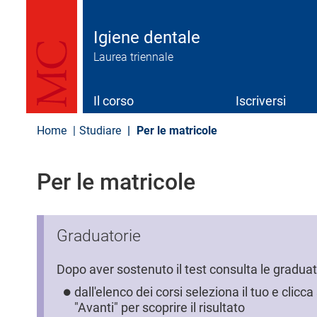
S
a
l
Igiene dentale
t
Laurea triennale
a
a
l
c
Il corso
Iscriversi
o
n
Home
Studiare
Per le matricole
t
e
n
Per le matricole
u
t
o
p
Graduatorie
r
i
n
Dopo aver sostenuto il test consulta le graduat
c
i
dall'elenco dei corsi seleziona il tuo e clicc
p
"Avanti" per scoprire il risultato
a