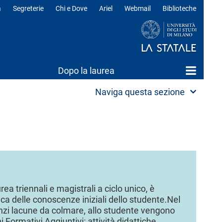
a
Segreterie
Chi e Dove
Ariel
Webmail
Biblioteche
ili
Dopo la laurea
Naviga questa sezione
urea triennali e magistrali a ciclo unico, è
ca delle conoscenze iniziali dello studente.
Nel
denzi lacune da colmare, allo studente vengono
 Formativi Aggiuntivi: attività didattiche