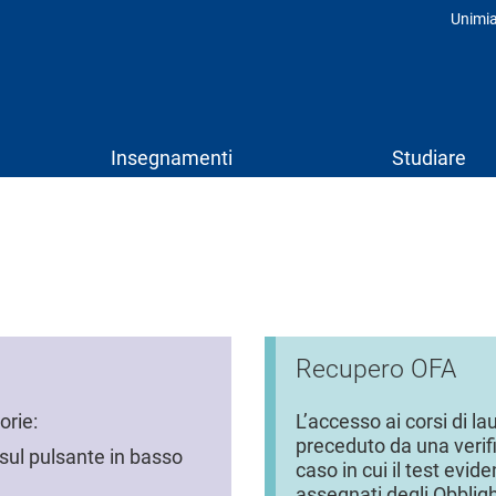
Unimi
Prof
Insegnamenti
Studiare
Recupero OFA
orie:
L’accesso ai corsi di la
preceduto da una verifi
a sul pulsante in basso
caso in cui il test evi
assegnati degli Obblighi